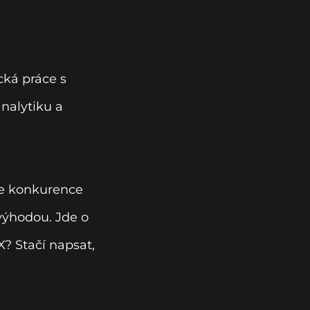
cká práce s
nalytiku a
je konkurence
 výhodou. Jde o
X? Stačí napsat,