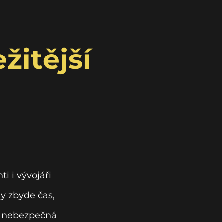
žitější
i i vývojáři
dy zbyde čas,
 i nebezpečná