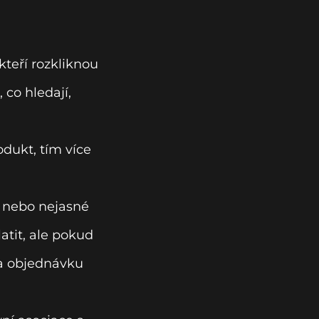
kteří rozkliknou
 co hledají,
odukt, tím více
ce nebo nejasné
atit, ale pokud
í a objednávku