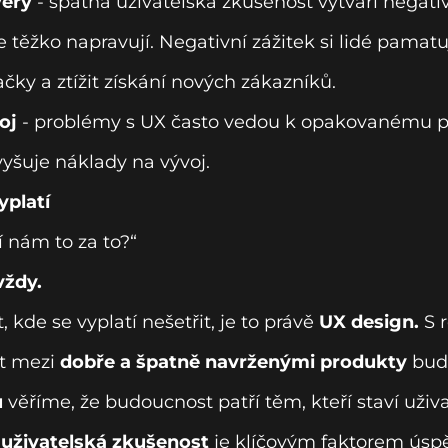
věry
- špatná uživatelská zkušenost vytváří negativ
e těžko napravují. Negativní zážitek si lidé pamat
čky a ztížit získání nových zákazníků.
oj
- problémy s UX často vedou k opakovanému p
vyšuje náklady na vývoj.
yplatí
í nám to za to?“
vždy.
 kde se vyplatí nešetřit, je to právě
UX design.
S r
st mezi
dobře a špatně navrženými produkty
bud
u
věříme, že budoucnost patří těm, kteří staví uživ
í uživatelská zkušenost
je klíčovým faktorem ús