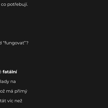
 co potřebují.
d “fungovat”?
ně
fatální
klady na
což má přímý
át víc než