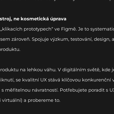
ástroj, ne kosmetická úprava
 „klikacích prototypech“ ve Figmě. Je to systemati
ysem zároveň. Spojuje výzkum, testování, design, a
produktu.
oduktu na lehkou váhu. V digitálním světě, kde 
iknutí, se kvalitní UX stává klíčovou konkurenční
i s měřitelnou návratností. Potřebujete poradit s U
i virtuální) a probereme to.