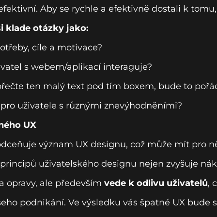
 efektivní. Aby se rychle a efektivně dostali k tomu,
i klade otázky jako:
otřeby, cíle a motivace?
atel s webem/aplikací interaguje?
přečte ten malý text pod tím boxem, bude to pořá
 pro uživatele s různými znevýhodněními?
tného UX
odceňuje význam UX designu, což může mít pro 
 principů uživatelského designu nejen zvyšuje ná
a opravy, ale především
vede k odlivu uživatelů
, 
ho podnikání. Ve výsledku vás špatné UX bude st