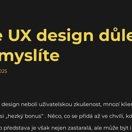
e UX design důle
 myslíte
025
design neboli uživatelskou zkušenost, mnozí klient
si „hezký bonus“ . Něco, co se přidá až ve chvíli, k
to představa je však nejen zastaralá, ale může být