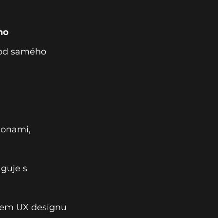
ho
 od samého
ikonami,
aguje s
cílem UX designu