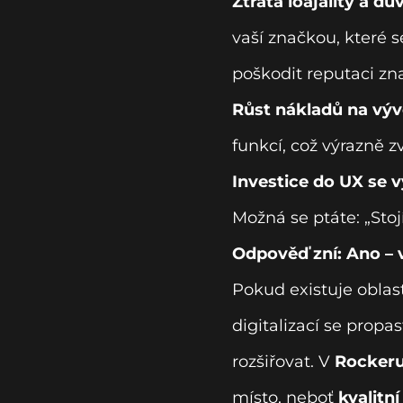
Ztráta loajality a dů
vaší značkou, které s
poškodit reputaci zna
Růst nákladů na výv
funkcí, což výrazně z
Investice do UX se v
Možná se ptáte: „Stoj
Odpověď zní: Ano – 
Pokud existuje oblast,
digitalizací se propa
rozšiřovat. V
Rocker
místo, neboť
kvalitn