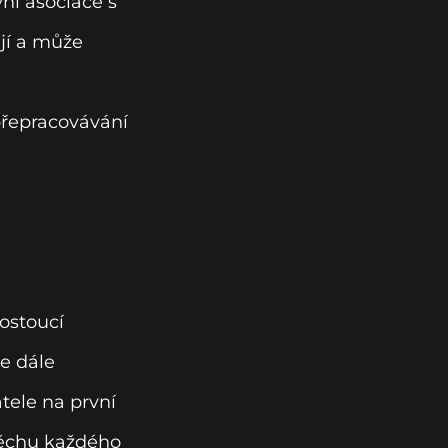
ní asociace s
ují a může
řepracovávání
ostoucí
e dále
atele na první
pěchu každého