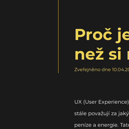
Proč j
než si
Zveřejněno dne 10.04.2
UX (User Experience) 
stále považují za jaký
peníze a energie. Ta