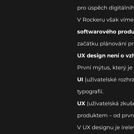
pro úspěch digitální
V Rockeru však víme
softwarového produ
začátku plánování pr
UX design není o vz
První mýtus, který je 
UI
(uživatelské rozhra
typografií.
UX
(uživatelská zkuše
produktem – od prvn
V UX designu je irele