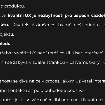
ho produktu.
, že
kvalitní UX je nezbytností pro úspěch každé
ktu.
Uživatelská zkušenost by měla být prioritou
ojektu.
hledu
třeba vyvrátit: UX není totéž co UI (User Interface).
ní) se zabývá vizuální stránkou – barvami, tvary, 
nost) se dívá na celý proces, jakým uživatel inter
ího kontaktu až po dlouhodobé používání.
vantní, jestli se vám něco líbí nebo ne. Hlavním 