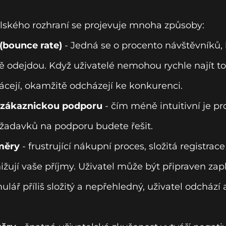
lského rozhraní se projevuje mnoha způsoby:
(bounce rate)
- Jedná se o procento návštěvníků, 
 odejdou. Když uživatelé nemohou rychle najít to,
rácejí, okamžitě odcházejí ke konkurenci.
 zákaznickou podporu
- čím méně intuitivní je pr
požadavků na podporu budete řešit.
měry
- frustrující nákupní proces, složitá registra
ižují vaše příjmy. Uživatel může být připraven zapl
lář příliš složitý a nepřehledný, uživatel odcház